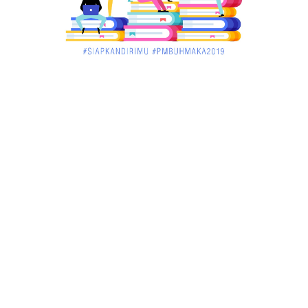
UNCATEGORIZED
Pekan Ini, Dua Emiten Catatkan Obligasi Rp1, 45
Triliun
December 01, 2017
UNCATEGORIZED
Belum Sempat Transaksi, Pengedar Sabu Keburu
Ditangkap di .....
December 01, 2017
JAMBI
Tragis! Bocah SD di Merangin Tenggelam di Kolam
Ikan, Temann...
November 30, 2017
JAMBI
Bersama Masyarakat Binaannya, Babinsa Tabur
Benih Ikan Mas
November 30, 2017
JAMBI