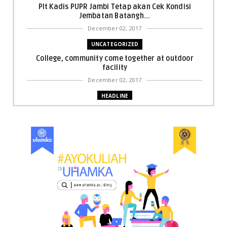
Plt Kadis PUPR Jambi Tetap akan Cek Kondisi
Jembatan Batangh...
December 02, 2017
UNCATEGORIZED
College, community come together at outdoor
facility
December 02, 2017
HEADLINE
Bupati Harris: Pelalawan Harus Nihil Karhutla
December 02, 2017
UNCATEGORIZED
Dua Pria di Kandis Dibekuk Sat Narkoba Polres
Siak
December 02, 2017
UNCATEGORIZED
Miris, Bocah 5 Tahun Tenggelam di Hadapan
Ibunya
December 02, 2017