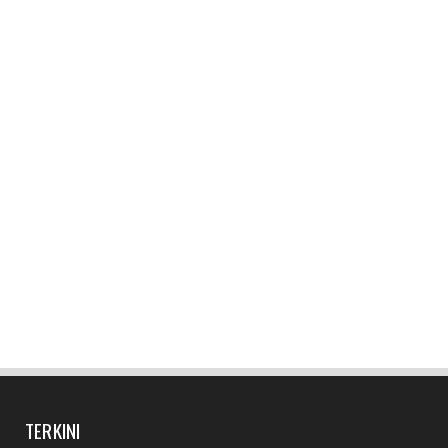
November 30, 2017
TERKINI