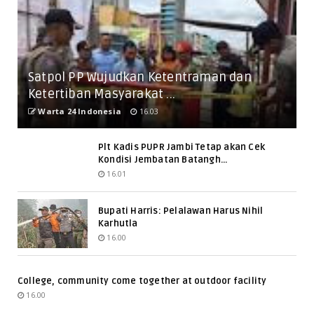
Satpol PP Wujudkan Ketentraman dan
Ketertiban Masyarakat ...
Warta 24 Indonesia
16.03
Plt Kadis PUPR Jambi Tetap akan Cek
Kondisi Jembatan Batangh...
16.01
Bupati Harris: Pelalawan Harus Nihil
Karhutla
16.00
College, community come together at outdoor facility
16.00