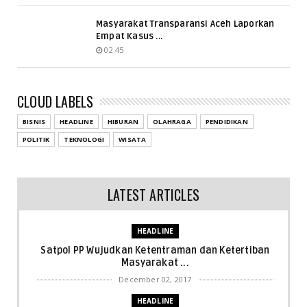
Masyarakat Transparansi Aceh Laporkan
Empat Kasus ...
02.45
CLOUD LABELS
BISNIS
HEADLINE
HIBURAN
OLAHRAGA
PENDIDIKAN
POLITIK
TEKNOLOGI
WISATA
LATEST ARTICLES
HEADLINE
Satpol PP Wujudkan Ketentraman dan Ketertiban
Masyarakat ...
December 02, 2017
HEADLINE