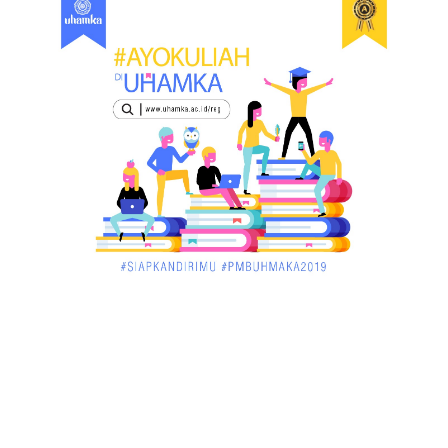
UNCATEGORIZED
Dua Pria di Kandis Dibekuk Sat Narkoba Polres
Siak
December 02, 2017
UNCATEGORIZED
Miris, Bocah 5 Tahun Tenggelam di Hadapan
Ibunya
December 02, 2017
UNCATEGORIZED
Pekan Ini, Dua Emiten Catatkan Obligasi Rp1, 45
Triliun
December 01, 2017
UNCATEGORIZED
Belum Sempat Transaksi, Pengedar Sabu Keburu
Ditangkap di .....
December 01, 2017
JAMBI