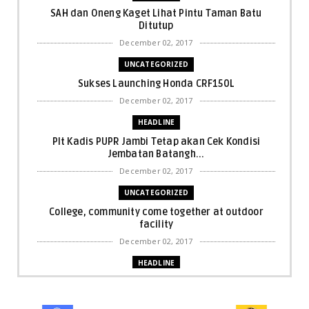
SAH dan Oneng Kaget Lihat Pintu Taman Batu
Ditutup
December 02, 2017
UNCATEGORIZED
Sukses Launching Honda CRF150L
December 02, 2017
HEADLINE
Plt Kadis PUPR Jambi Tetap akan Cek Kondisi
Jembatan Batangh...
December 02, 2017
UNCATEGORIZED
College, community come together at outdoor
facility
December 02, 2017
HEADLINE
Bupati Harris: Pelalawan Harus Nihil Karhutla
December 02, 2017