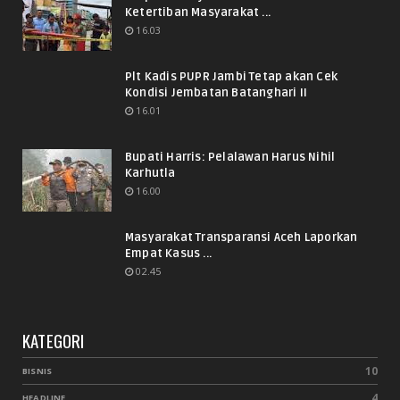
Ketertiban Masyarakat ...
16.03
Plt Kadis PUPR Jambi Tetap akan Cek
Kondisi Jembatan Batanghari II
16.01
Bupati Harris: Pelalawan Harus Nihil
Karhutla
16.00
Masyarakat Transparansi Aceh Laporkan
Empat Kasus ...
02.45
KATEGORI
10
BISNIS
4
HEADLINE