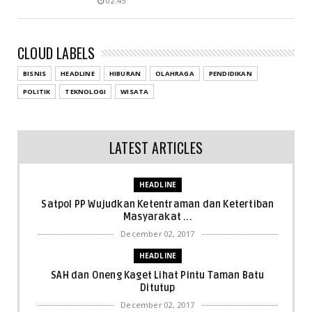
02.45
CLOUD LABELS
BISNIS
HEADLINE
HIBURAN
OLAHRAGA
PENDIDIKAN
POLITIK
TEKNOLOGI
WISATA
LATEST ARTICLES
HEADLINE
Satpol PP Wujudkan Ketentraman dan Ketertiban
Masyarakat ...
December 02, 2017
HEADLINE
SAH dan Oneng Kaget Lihat Pintu Taman Batu
Ditutup
December 02, 2017