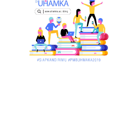
December 02, 2017
UNCATEGORIZED
Miris, Bocah 5 Tahun Tenggelam di Hadapan
Ibunya
December 02, 2017
UNCATEGORIZED
Pekan Ini, Dua Emiten Catatkan Obligasi Rp1, 45
Triliun
December 01, 2017
UNCATEGORIZED
Belum Sempat Transaksi, Pengedar Sabu Keburu
Ditangkap di .....
December 01, 2017
JAMBI
Tragis! Bocah SD di Merangin Tenggelam di Kolam
Ikan, Temann...
November 30, 2017