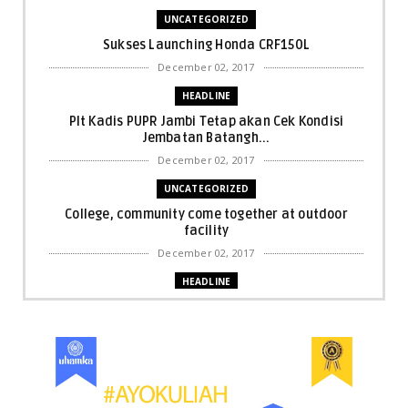
UNCATEGORIZED
Sukses Launching Honda CRF150L
December 02, 2017
HEADLINE
Plt Kadis PUPR Jambi Tetap akan Cek Kondisi
Jembatan Batangh...
December 02, 2017
UNCATEGORIZED
College, community come together at outdoor
facility
December 02, 2017
HEADLINE
Bupati Harris: Pelalawan Harus Nihil Karhutla
December 02, 2017
UNCATEGORIZED
Dua Pria di Kandis Dibekuk Sat Narkoba Polres
Siak