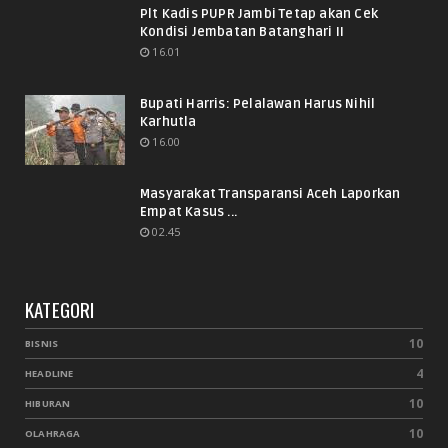
Plt Kadis PUPR Jambi Tetap akan Cek
Kondisi Jembatan Batanghari II
16.01
Bupati Harris: Pelalawan Harus Nihil
Karhutla
16.00
Masyarakat Transparansi Aceh Laporkan
Empat Kasus ...
02.45
KATEGORI
10
BISNIS
4
HEADLINE
10
HIBURAN
10
OLAHRAGA