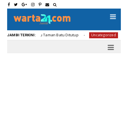
et Lihat Pintu Taman Batu Ditutup
Sukses Laun
Uncategorized
JAMBI TERKINI: