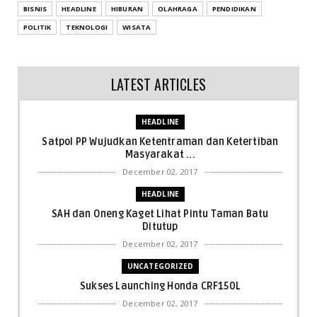
BISNIS
HEADLINE
HIBURAN
OLAHRAGA
PENDIDIKAN
POLITIK
TEKNOLOGI
WISATA
LATEST ARTICLES
HEADLINE
Satpol PP Wujudkan Ketentraman dan Ketertiban
Masyarakat ...
December 02, 2017
HEADLINE
SAH dan Oneng Kaget Lihat Pintu Taman Batu
Ditutup
December 02, 2017
UNCATEGORIZED
Sukses Launching Honda CRF150L
December 02, 2017