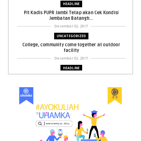
HEADLINE
Plt Kadis PUPR Jambi Tetap akan Cek Kondisi
Jembatan Batangh...
December 02, 2017
UNCATEGORIZED
College, community come together at outdoor
facility
December 02, 2017
HEADLINE
Bupati Harris: Pelalawan Harus Nihil Karhutla
December 02, 2017
UNCATEGORIZED
Dua Pria di Kandis Dibekuk Sat Narkoba Polres
Siak
December 02, 2017
UNCATEGORIZED
Miris, Bocah 5 Tahun Tenggelam di Hadapan