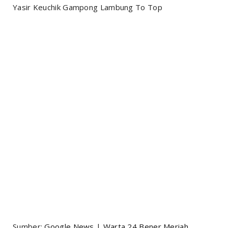
Yasir Keuchik Gampong Lambung To Top
Sumber:
Google News
|
Warta 24 Bener Meriah