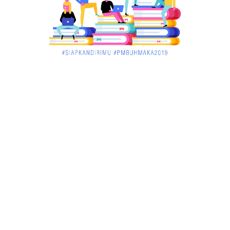
Ibunya
December 02, 2017
UNCATEGORIZED
Pekan Ini, Dua Emiten Catatkan Obligasi Rp1, 45
Triliun
December 01, 2017
UNCATEGORIZED
Belum Sempat Transaksi, Pengedar Sabu Keburu
Ditangkap di .....
December 01, 2017
JAMBI
Tragis! Bocah SD di Merangin Tenggelam di Kolam
Ikan, Temann...
November 30, 2017
JAMBI
Bersama Masyarakat Binaannya, Babinsa Tabur
Benih Ikan Mas
November 30, 2017