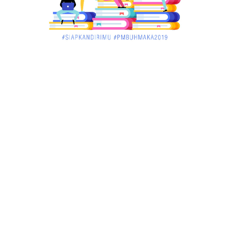
UNCATEGORIZED
Pekan Ini, Dua Emiten Catatkan Obligasi Rp1, 45
Triliun
December 01, 2017
UNCATEGORIZED
Belum Sempat Transaksi, Pengedar Sabu Keburu
Ditangkap di .....
December 01, 2017
JAMBI
Tragis! Bocah SD di Merangin Tenggelam di Kolam
Ikan, Temann...
November 30, 2017
JAMBI
Bersama Masyarakat Binaannya, Babinsa Tabur
Benih Ikan Mas
November 30, 2017
JAMBI