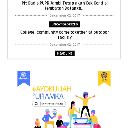
Plt Kadis PUPR Jambi Tetap akan Cek Kondisi
Jembatan Batangh...
December 02, 2017
UNCATEGORIZED
College, community come together at outdoor
facility
December 02, 2017
HEADLINE
Bupati Harris: Pelalawan Harus Nihil Karhutla
December 02, 2017
UNCATEGORIZED
Dua Pria di Kandis Dibekuk Sat Narkoba Polres
Siak
December 02, 2017
UNCATEGORIZED
Miris, Bocah 5 Tahun Tenggelam di Hadapan
Ibunya
December 02, 2017