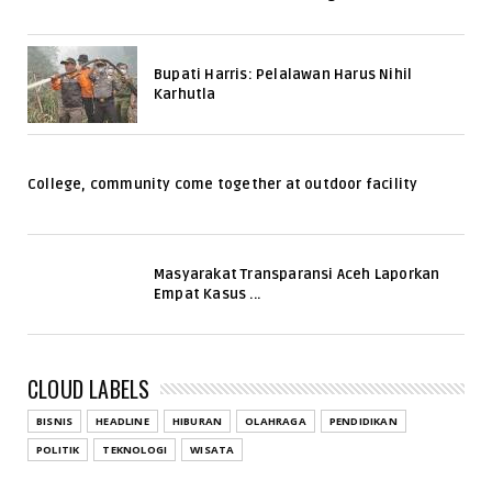
Bupati Harris: Pelalawan Harus Nihil
Karhutla
College, community come together at outdoor facility
Masyarakat Transparansi Aceh Laporkan
Empat Kasus ...
CLOUD LABELS
BISNIS
HEADLINE
HIBURAN
OLAHRAGA
PENDIDIKAN
POLITIK
TEKNOLOGI
WISATA