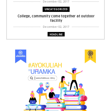
December 02, 2017
UNCATEGORIZED
College, community come together at outdoor
facility
December 02, 2017
HEADLINE
Bupati Harris: Pelalawan Harus Nihil Karhutla
December 02, 2017
UNCATEGORIZED
Dua Pria di Kandis Dibekuk Sat Narkoba Polres
Siak
December 02, 2017
UNCATEGORIZED
Miris, Bocah 5 Tahun Tenggelam di Hadapan
Ibunya
December 02, 2017
UNCATEGORIZED