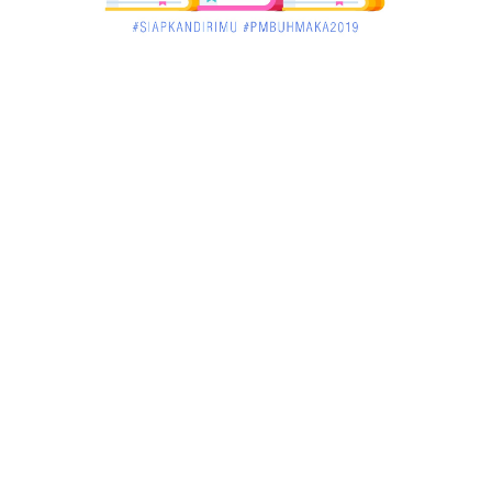
Pekan Ini, Dua Emiten Catatkan Obligasi Rp1, 45
Triliun
December 01, 2017
UNCATEGORIZED
Belum Sempat Transaksi, Pengedar Sabu Keburu
Ditangkap di .....
December 01, 2017
JAMBI
Tragis! Bocah SD di Merangin Tenggelam di Kolam
Ikan, Temann...
November 30, 2017
JAMBI
Bersama Masyarakat Binaannya, Babinsa Tabur
Benih Ikan Mas
November 30, 2017
JAMBI
Program Mengajar Suku Anak Dalam Bawa Kodim
0415/Batanghari ...