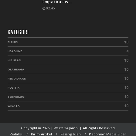
Empat Kasus ...
02.45
KATEGORI
10
BISNIS
4
HEADLINE
10
HIBURAN
10
OLAHRAGA
10
PENDIDIKAN
10
POLITIK
10
TEKNOLOGI
10
WISATA
Copyright ©
2026 | Warta 24 Jambi | All Rights Reserved
Redaksi
Kirim Artikel
Pasang Iklan
Pedoman Media Siber