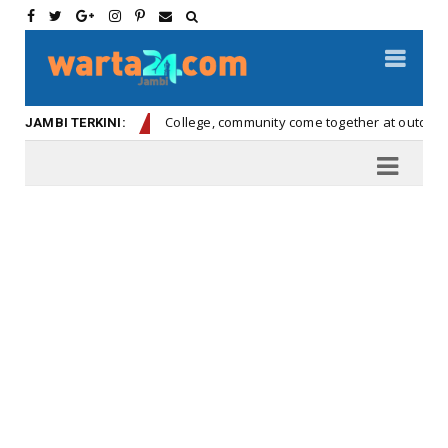
llege, community come together at outdoor facility
Bu
Headline
JAMBI TERKINI: