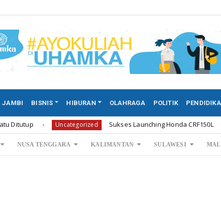
JAMBI
BISNIS
HIBURAN
OLAHRAGA
POLITIK
PENDIDIK
Sukses Launching Honda CRF150L
Uncategorized
Headli
NUSA TENGGARA
KALIMANTAN
SULAWESI
MAL