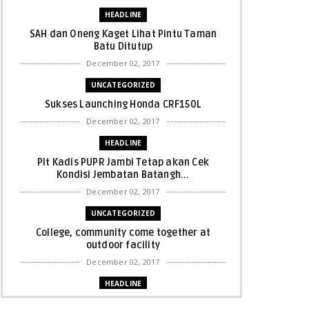
HEADLINE
SAH dan Oneng Kaget Lihat Pintu Taman
Batu Ditutup
December 02, 2017
UNCATEGORIZED
Sukses Launching Honda CRF150L
December 02, 2017
HEADLINE
Plt Kadis PUPR Jambi Tetap akan Cek
Kondisi Jembatan Batangh...
December 02, 2017
UNCATEGORIZED
College, community come together at
outdoor facility
December 02, 2017
HEADLINE
Bupati Harris: Pelalawan Harus Nihil