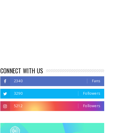
CONNECT WITH US
2340
Fans
3290
Followers
5212
Followers