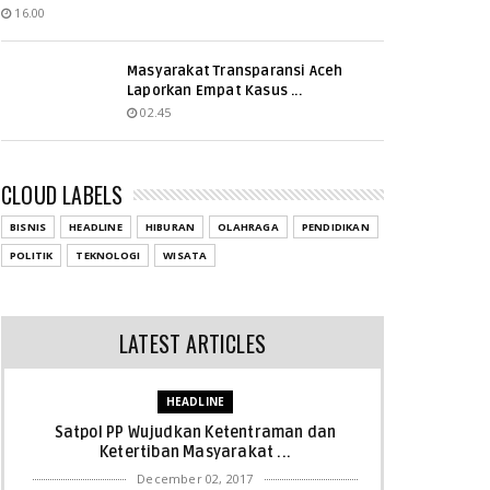
16.00
Masyarakat Transparansi Aceh
Laporkan Empat Kasus ...
02.45
CLOUD LABELS
BISNIS
HEADLINE
HIBURAN
OLAHRAGA
PENDIDIKAN
POLITIK
TEKNOLOGI
WISATA
LATEST ARTICLES
HEADLINE
Satpol PP Wujudkan Ketentraman dan
Ketertiban Masyarakat ...
December 02, 2017