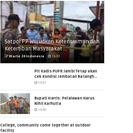
Satpol PP Wujudkan Ketentraman dan
Ketertiban Masyarakat ...
Warta 24 Indonesia
16.03
Plt Kadis PUPR Jambi Tetap akan
Cek Kondisi Jembatan Batangh...
16.01
Bupati Harris: Pelalawan Harus
Nihil Karhutla
16.00
College, community come together at outdoor
facility