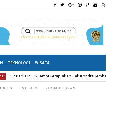
AN
TEKNOLOGI
WISATA
dis PUPR Jambi Tetap akan Cek Kondisi Jembatan Batanghari II
Un
UKU
PAPUA
KIRIM TULISAN