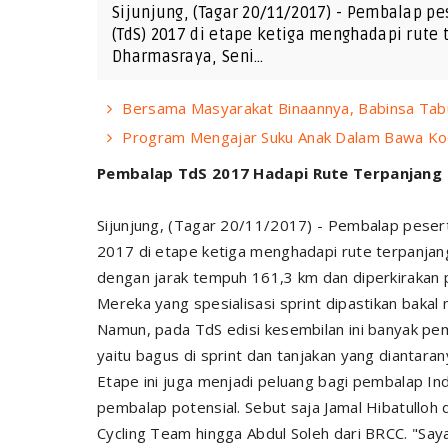
Sijunjung, (Tagar 20/11/2017) - Pembalap p
(TdS) 2017 di etape ketiga menghadapi rute
Dharmasraya, Seni…
Bersama Masyarakat Binaannya, Babinsa Tab
Program Mengajar Suku Anak Dalam Bawa Kod
Pembalap TdS 2017 Hadapi Rute Terpanjang
Sijunjung, (Tagar 20/11/2017) - Pembalap peser
2017 di etape ketiga menghadapi rute terpanjan
dengan jarak tempuh 161,3 km dan diperkirakan p
Mereka yang spesialisasi
sprint
dipastikan bakal 
Namun, pada TdS edisi kesembilan ini banyak p
yaitu bagus di sprint dan tanjakan yang diantara
Etape ini juga menjadi peluang bagi pembalap Ind
pembalap potensial. Sebut saja Jamal Hibatulloh 
Cycling Team
hingga Abdul Soleh dari
BRCC.
"Saya