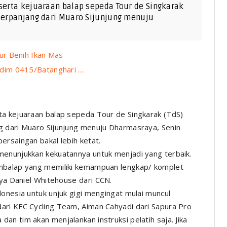
eserta kejuaraan balap sepeda Tour de Singkarak
 terpanjang dari Muaro Sijunjung menuju
ur Benih Ikan Mas
im 0415/Batanghari ...
ta kejuaraan balap sepeda Tour de Singkarak (TdS)
g dari Muaro Sijunjung menuju Dharmasraya, Senin
ersaingan bakal lebih ketat.
menunjukkan kekuatannya untuk menjadi yang terbaik.
embalap yang memiliki kemampuan lengkap/ komplet
nya Daniel Whitehouse dari
CCN
.
onesia untuk unjuk gigi mengingat mulai muncul
dari
KFC Cycling Team
, Aiman Cahyadi dari
Sapura Pro
 dan tim akan menjalankan instruksi pelatih saja. Jika