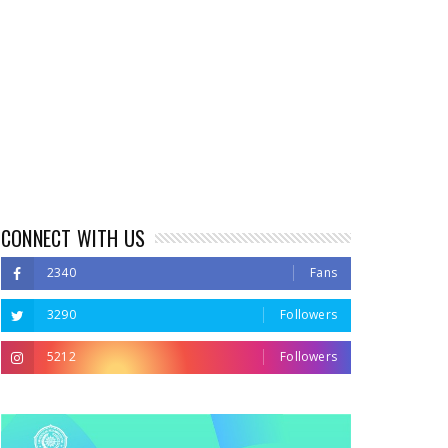
CONNECT WITH US
2340
Fans
3290
Followers
5212
Followers