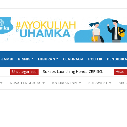
JAMBI
BISNIS
HIBURAN
OLAHRAGA
POLITIK
PENDIDIK
Sukses Launching Honda CRF150L
Plt Ka
tegorized
Headline
NUSA TENGGARA
KALIMANTAN
SULAWESI
MAL