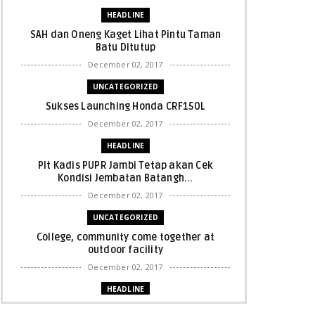
HEADLINE
SAH dan Oneng Kaget Lihat Pintu Taman
Batu Ditutup
December 02, 2017
UNCATEGORIZED
Sukses Launching Honda CRF150L
December 02, 2017
HEADLINE
Plt Kadis PUPR Jambi Tetap akan Cek
Kondisi Jembatan Batangh...
December 02, 2017
UNCATEGORIZED
College, community come together at
outdoor facility
December 02, 2017
HEADLINE
Bupati Harris: Pelalawan Harus Nihil