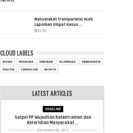
facility
Masyarakat Transparansi Aceh
Laporkan Empat Kasus ...
02.45
CLOUD LABELS
BISNIS
HEADLINE
HIBURAN
OLAHRAGA
PENDIDIKAN
POLITIK
TEKNOLOGI
WISATA
LATEST ARTICLES
HEADLINE
Satpol PP Wujudkan Ketentraman dan
Ketertiban Masyarakat ...
December 02, 2017