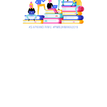
Ibunya
December 02, 2017
UNCATEGORIZED
Pekan Ini, Dua Emiten Catatkan Obligasi Rp1, 45
Triliun
December 01, 2017
UNCATEGORIZED
Belum Sempat Transaksi, Pengedar Sabu Keburu
Ditangkap di .....
December 01, 2017
JAMBI
Tragis! Bocah SD di Merangin Tenggelam di Kolam
Ikan, Temann...
November 30, 2017
JAMBI
Bersama Masyarakat Binaannya, Babinsa Tabur
Benih Ikan Mas
November 30, 2017