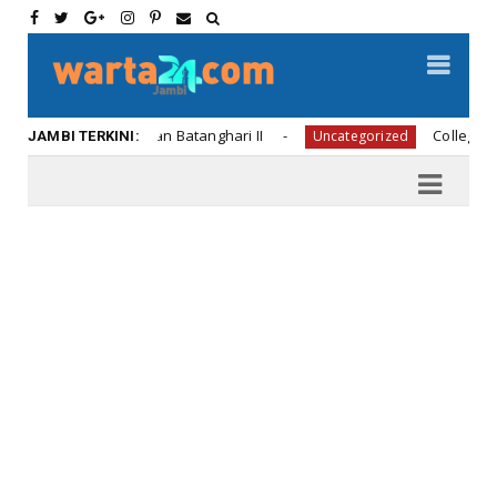
disi Jembatan Batanghari II
College, community 
Uncategorized
JAMBI TERKINI: