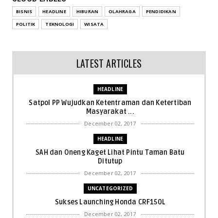
BISNIS
HEADLINE
HIBURAN
OLAHRAGA
PENDIDIKAN
POLITIK
TEKNOLOGI
WISATA
LATEST ARTICLES
HEADLINE
Satpol PP Wujudkan Ketentraman dan Ketertiban
Masyarakat ...
December 02, 2017
HEADLINE
SAH dan Oneng Kaget Lihat Pintu Taman Batu
Ditutup
December 02, 2017
UNCATEGORIZED
Sukses Launching Honda CRF150L
December 02, 2017