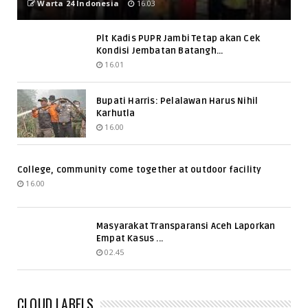
Warta 24 Indonesia
16.03
Plt Kadis PUPR Jambi Tetap akan Cek
Kondisi Jembatan Batangh...
16.01
Bupati Harris: Pelalawan Harus Nihil
Karhutla
16.00
College, community come together at outdoor facility
16.00
Masyarakat Transparansi Aceh Laporkan
Empat Kasus ...
02.45
CLOUD LABELS