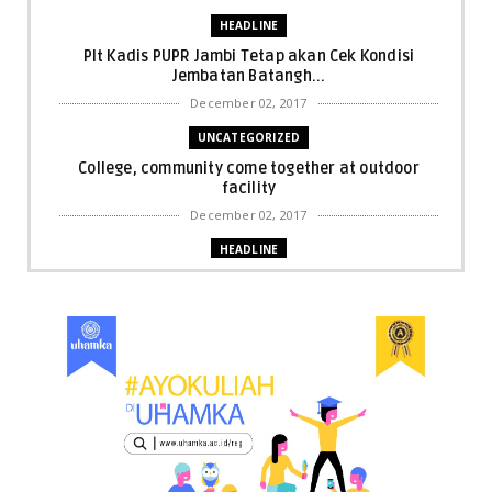
HEADLINE
Plt Kadis PUPR Jambi Tetap akan Cek Kondisi
Jembatan Batangh...
December 02, 2017
UNCATEGORIZED
College, community come together at outdoor
facility
December 02, 2017
HEADLINE
Bupati Harris: Pelalawan Harus Nihil Karhutla
December 02, 2017
UNCATEGORIZED
Dua Pria di Kandis Dibekuk Sat Narkoba Polres
Siak
December 02, 2017
UNCATEGORIZED
Miris, Bocah 5 Tahun Tenggelam di Hadapan