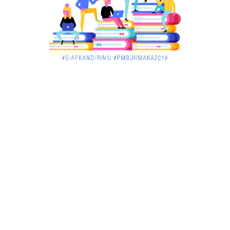
Ibunya
December 02, 2017
UNCATEGORIZED
Pekan Ini, Dua Emiten Catatkan Obligasi Rp1, 45
Triliun
December 01, 2017
UNCATEGORIZED
Belum Sempat Transaksi, Pengedar Sabu Keburu
Ditangkap di .....
December 01, 2017
JAMBI
Tragis! Bocah SD di Merangin Tenggelam di Kolam
Ikan, Temann...
November 30, 2017
JAMBI
Bersama Masyarakat Binaannya, Babinsa Tabur
Benih Ikan Mas
November 30, 2017