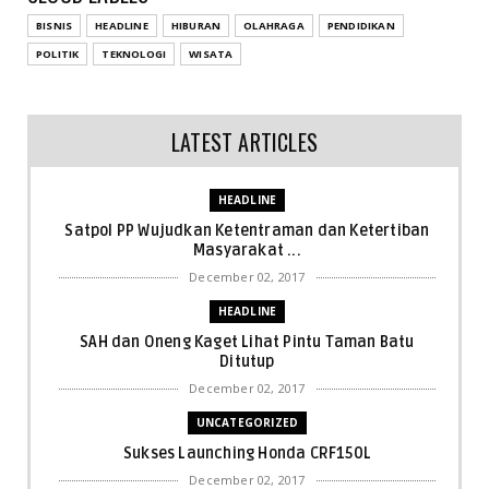
BISNIS
HEADLINE
HIBURAN
OLAHRAGA
PENDIDIKAN
POLITIK
TEKNOLOGI
WISATA
LATEST ARTICLES
HEADLINE
Satpol PP Wujudkan Ketentraman dan Ketertiban
Masyarakat ...
December 02, 2017
HEADLINE
SAH dan Oneng Kaget Lihat Pintu Taman Batu
Ditutup
December 02, 2017
UNCATEGORIZED
Sukses Launching Honda CRF150L
December 02, 2017