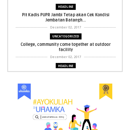
HEADLINE
Plt Kadis PUPR Jambi Tetap akan Cek Kondisi
Jembatan Batangh...
December 02, 2017
UNCATEGORIZED
College, community come together at outdoor
facility
December 02, 2017
HEADLINE
Bupati Harris: Pelalawan Harus Nihil Karhutla
December 02, 2017
UNCATEGORIZED
Dua Pria di Kandis Dibekuk Sat Narkoba Polres
Siak
December 02, 2017
UNCATEGORIZED
Miris, Bocah 5 Tahun Tenggelam di Hadapan