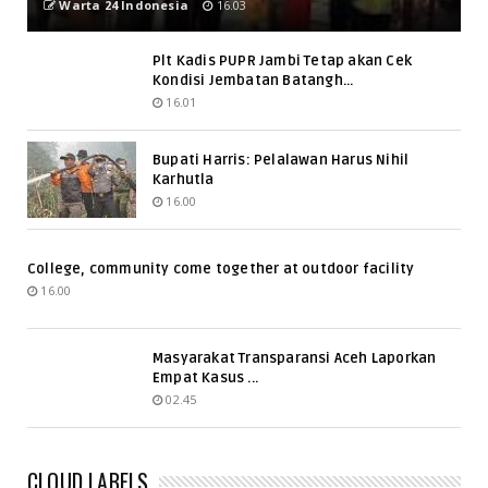
Warta 24 Indonesia
16.03
Plt Kadis PUPR Jambi Tetap akan Cek
Kondisi Jembatan Batangh...
16.01
Bupati Harris: Pelalawan Harus Nihil
Karhutla
16.00
College, community come together at outdoor facility
16.00
Masyarakat Transparansi Aceh Laporkan
Empat Kasus ...
02.45
CLOUD LABELS