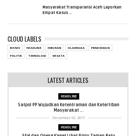
Masyarakat Transparansi Aceh Laporkan
Empat Kasus ...
CLOUD LABELS
BISNIS
HEADLINE
HIBURAN
OLAHRAGA
PENDIDIKAN
POLITIK
TEKNOLOGI
WISATA
LATEST ARTICLES
HEADLINE
Satpol PP Wujudkan Ketentraman dan Ketertiban
Masyarakat ...
December 02, 2017
HEADLINE
SAH dan Oneng Kaget Lihat Pintu Taman Batu