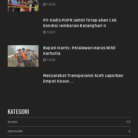
16.03
Plt Kadis PUPR Jambi Tetap akan Cek
Kondisi Jembatan Batanghari II
16.01
Bupati Harris: Pelalawan Harus Nihil
Karhutla
16.00
Masyarakat Transparansi Aceh Laporkan
Empat Kasus ...
KATEGORI
10
BISNIS
4
HEADLINE