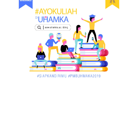
Dua Pria di Kandis Dibekuk Sat Narkoba Polres
Siak
December 02, 2017
UNCATEGORIZED
Miris, Bocah 5 Tahun Tenggelam di Hadapan
Ibunya
December 02, 2017
UNCATEGORIZED
Pekan Ini, Dua Emiten Catatkan Obligasi Rp1, 45
Triliun
December 01, 2017
UNCATEGORIZED
Belum Sempat Transaksi, Pengedar Sabu Keburu
Ditangkap di .....
December 01, 2017
JAMBI
Tragis! Bocah SD di Merangin Tenggelam di Kolam