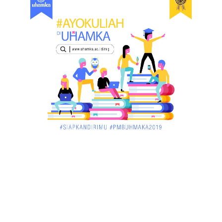
UNCATEGORIZED
Dua Pria di Kandis Dibekuk Sat Narkoba Polres
Siak
December 02, 2017
UNCATEGORIZED
Miris, Bocah 5 Tahun Tenggelam di Hadapan
Ibunya
December 02, 2017
UNCATEGORIZED
Pekan Ini, Dua Emiten Catatkan Obligasi Rp1, 45
Triliun
December 01, 2017
UNCATEGORIZED
Belum Sempat Transaksi, Pengedar Sabu Keburu
Ditangkap di .....
December 01, 2017
JAMBI
Tragis! Bocah SD di Merangin Tenggelam di Kolam