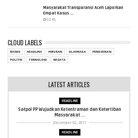
Masyarakat Transparansi Aceh Laporkan
Empat Kasus ...
02.45
CLOUD LABELS
BISNIS
HEADLINE
HIBURAN
OLAHRAGA
PENDIDIKAN
POLITIK
TEKNOLOGI
WISATA
LATEST ARTICLES
HEADLINE
Satpol PP Wujudkan Ketentraman dan Ketertiban
Masyarakat ...
December 02, 2017
HEADLINE