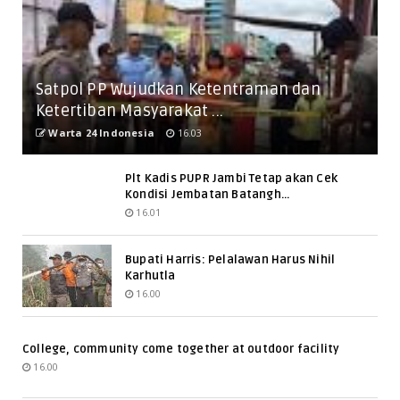
Satpol PP Wujudkan Ketentraman dan
Ketertiban Masyarakat ...
Warta 24 Indonesia
16.03
Plt Kadis PUPR Jambi Tetap akan Cek
Kondisi Jembatan Batangh...
16.01
Bupati Harris: Pelalawan Harus Nihil
Karhutla
16.00
College, community come together at outdoor facility
16.00