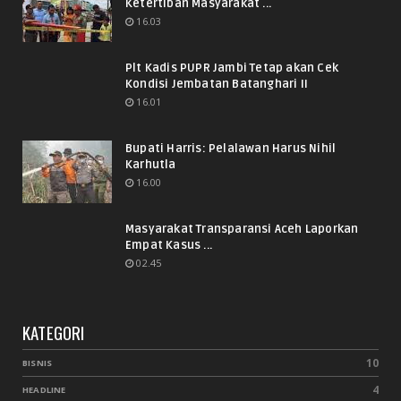
Ketertiban Masyarakat ...
16.03
Plt Kadis PUPR Jambi Tetap akan Cek
Kondisi Jembatan Batanghari II
16.01
Bupati Harris: Pelalawan Harus Nihil
Karhutla
16.00
Masyarakat Transparansi Aceh Laporkan
Empat Kasus ...
02.45
KATEGORI
10
BISNIS
4
HEADLINE