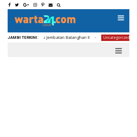
an Cek Kondisi Jembatan Batanghari II
College, c
Uncategorized
JAMBI TERKINI: