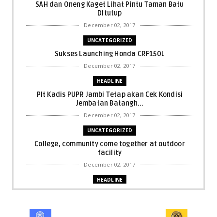
SAH dan Oneng Kaget Lihat Pintu Taman Batu
Ditutup
December 02, 2017
UNCATEGORIZED
Sukses Launching Honda CRF150L
December 02, 2017
HEADLINE
Plt Kadis PUPR Jambi Tetap akan Cek Kondisi
Jembatan Batangh...
December 02, 2017
UNCATEGORIZED
College, community come together at outdoor
facility
December 02, 2017
HEADLINE
Bupati Harris: Pelalawan Harus Nihil Karhutla
December 02, 2017