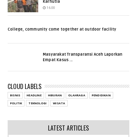
Karhutla
16.00
College, community come together at outdoor facility
Masyarakat Transparansi Aceh Laporkan
Empat Kasus ...
CLOUD LABELS
BISNIS
HEADLINE
HIBURAN
OLAHRAGA
PENDIDIKAN
POLITIK
TEKNOLOGI
WISATA
LATEST ARTICLES