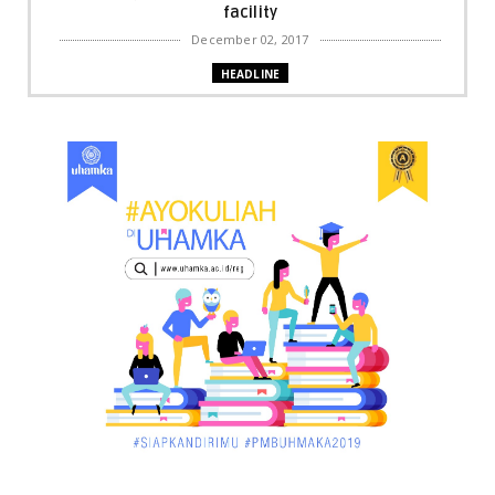
facility
December 02, 2017
HEADLINE
Bupati Harris: Pelalawan Harus Nihil Karhutla
December 02, 2017
UNCATEGORIZED
Dua Pria di Kandis Dibekuk Sat Narkoba Polres
Siak
December 02, 2017
UNCATEGORIZED
Miris, Bocah 5 Tahun Tenggelam di Hadapan
Ibunya
December 02, 2017
UNCATEGORIZED
Pekan Ini, Dua Emiten Catatkan Obligasi Rp1, 45
Triliun
December 01, 2017