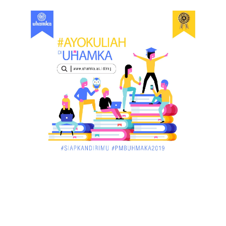
December 02, 2017
UNCATEGORIZED
Dua Pria di Kandis Dibekuk Sat Narkoba Polres
Siak
December 02, 2017
UNCATEGORIZED
Miris, Bocah 5 Tahun Tenggelam di Hadapan
Ibunya
December 02, 2017
UNCATEGORIZED
Pekan Ini, Dua Emiten Catatkan Obligasi Rp1, 45
Triliun
December 01, 2017
UNCATEGORIZED
Belum Sempat Transaksi, Pengedar Sabu Keburu
Ditangkap di .....
December 01, 2017