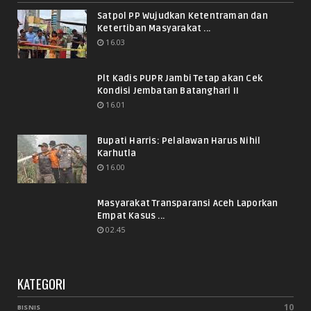
Satpol PP Wujudkan Ketentraman dan
Ketertiban Masyarakat ...
16.03
Plt Kadis PUPR Jambi Tetap akan Cek
Kondisi Jembatan Batanghari II
16.01
Bupati Harris: Pelalawan Harus Nihil
Karhutla
16.00
Masyarakat Transparansi Aceh Laporkan
Empat Kasus ...
02.45
KATEGORI
10
BISNIS