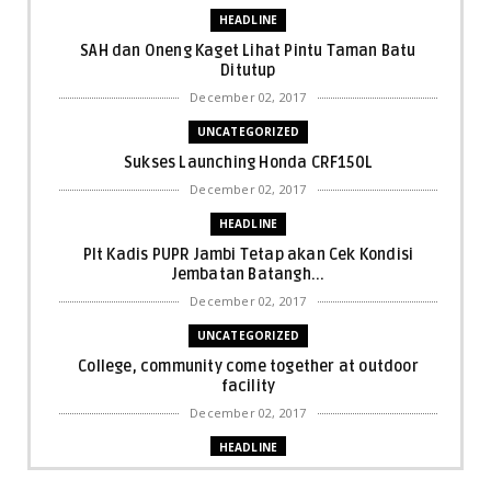
HEADLINE
SAH dan Oneng Kaget Lihat Pintu Taman Batu
Ditutup
December 02, 2017
UNCATEGORIZED
Sukses Launching Honda CRF150L
December 02, 2017
HEADLINE
Plt Kadis PUPR Jambi Tetap akan Cek Kondisi
Jembatan Batangh...
December 02, 2017
UNCATEGORIZED
College, community come together at outdoor
facility
December 02, 2017
HEADLINE
Bupati Harris: Pelalawan Harus Nihil Karhutla