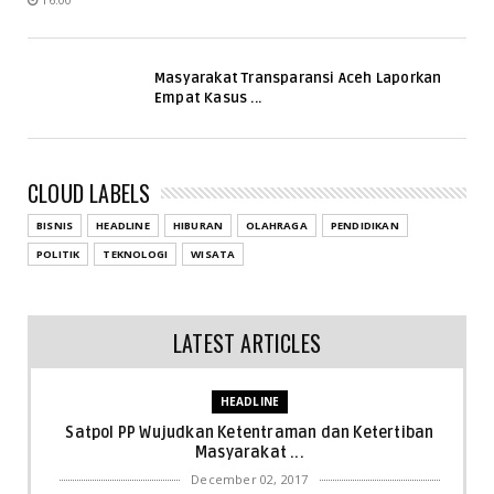
Masyarakat Transparansi Aceh Laporkan
Empat Kasus ...
CLOUD LABELS
BISNIS
HEADLINE
HIBURAN
OLAHRAGA
PENDIDIKAN
POLITIK
TEKNOLOGI
WISATA
LATEST ARTICLES
HEADLINE
Satpol PP Wujudkan Ketentraman dan Ketertiban
Masyarakat ...
December 02, 2017