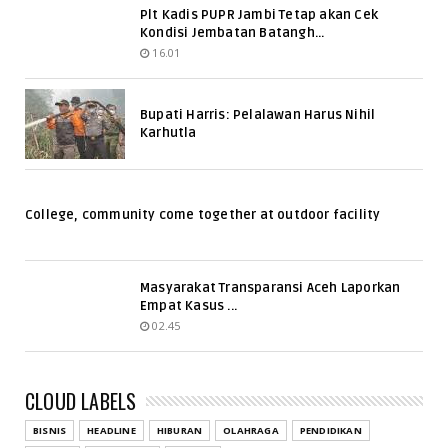
Plt Kadis PUPR Jambi Tetap akan Cek
Kondisi Jembatan Batangh...
16.01
Bupati Harris: Pelalawan Harus Nihil
Karhutla
College, community come together at outdoor facility
Masyarakat Transparansi Aceh Laporkan
Empat Kasus ...
02.45
CLOUD LABELS
BISNIS
HEADLINE
HIBURAN
OLAHRAGA
PENDIDIKAN