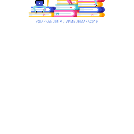
UNCATEGORIZED
Pekan Ini, Dua Emiten Catatkan Obligasi Rp1, 45
Triliun
December 01, 2017
UNCATEGORIZED
Belum Sempat Transaksi, Pengedar Sabu Keburu
Ditangkap di .....
December 01, 2017
JAMBI
Tragis! Bocah SD di Merangin Tenggelam di Kolam
Ikan, Temann...
November 30, 2017
JAMBI
Bersama Masyarakat Binaannya, Babinsa Tabur
Benih Ikan Mas
November 30, 2017
JAMBI