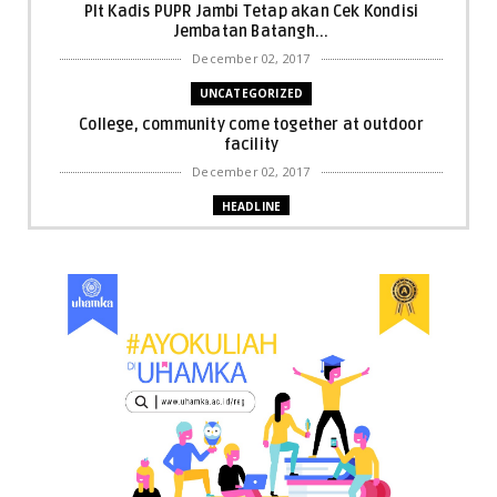
Plt Kadis PUPR Jambi Tetap akan Cek Kondisi
Jembatan Batangh...
December 02, 2017
UNCATEGORIZED
College, community come together at outdoor
facility
December 02, 2017
HEADLINE
Bupati Harris: Pelalawan Harus Nihil Karhutla
December 02, 2017
UNCATEGORIZED
Dua Pria di Kandis Dibekuk Sat Narkoba Polres
Siak
December 02, 2017
UNCATEGORIZED
Miris, Bocah 5 Tahun Tenggelam di Hadapan
Ibunya
December 02, 2017