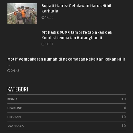
Bupati Harris: Pelalawan Harus Nihil
Karhutla
16.00
Plt Kadis PUPR Jambi Tetap akan Cek
Kondisi Jembatan Batanghari II
16.01
Motif Pembakaran Rumah di Kecamatan Pekaitan Rokan Hilir
...
04.48
KATEGORI
10
BISNIS
4
HEADLINE
10
HIBURAN
10
OLAHRAGA