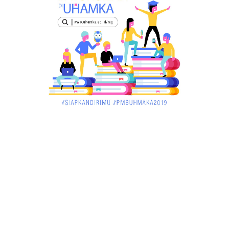
December 02, 2017
UNCATEGORIZED
Miris, Bocah 5 Tahun Tenggelam di Hadapan
Ibunya
December 02, 2017
UNCATEGORIZED
Pekan Ini, Dua Emiten Catatkan Obligasi Rp1, 45
Triliun
December 01, 2017
UNCATEGORIZED
Belum Sempat Transaksi, Pengedar Sabu Keburu
Ditangkap di .....
December 01, 2017
JAMBI
Tragis! Bocah SD di Merangin Tenggelam di Kolam
Ikan, Temann...
November 30, 2017