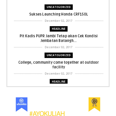
UNCATEGORIZED
Sukses Launching Honda CRF150L
December 02, 2017
HEADLINE
Plt Kadis PUPR Jambi Tetap akan Cek Kondisi
Jembatan Batangh...
December 02, 2017
UNCATEGORIZED
College, community come together at outdoor
facility
December 02, 2017
HEADLINE
Bupati Harris: Pelalawan Harus Nihil Karhutla
December 02, 2017
UNCATEGORIZED
Dua Pria di Kandis Dibekuk Sat Narkoba Polres
Siak