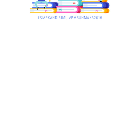
UNCATEGORIZED
Pekan Ini, Dua Emiten Catatkan Obligasi Rp1, 45
Triliun
December 01, 2017
UNCATEGORIZED
Belum Sempat Transaksi, Pengedar Sabu Keburu
Ditangkap di .....
December 01, 2017
JAMBI
Tragis! Bocah SD di Merangin Tenggelam di Kolam
Ikan, Temann...
November 30, 2017
JAMBI
Bersama Masyarakat Binaannya, Babinsa Tabur
Benih Ikan Mas
November 30, 2017
JAMBI
Program Mengajar Suku Anak Dalam Bawa Kodim