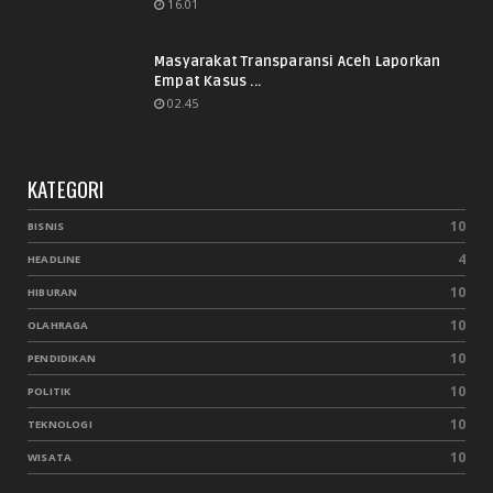
16.01
Masyarakat Transparansi Aceh Laporkan
Empat Kasus ...
02.45
KATEGORI
10
BISNIS
4
HEADLINE
10
HIBURAN
10
OLAHRAGA
10
PENDIDIKAN
10
POLITIK
10
TEKNOLOGI
10
WISATA