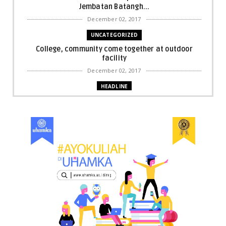
Jembatan Batangh...
December 02, 2017
UNCATEGORIZED
College, community come together at outdoor
facility
December 02, 2017
HEADLINE
Bupati Harris: Pelalawan Harus Nihil Karhutla
December 02, 2017
UNCATEGORIZED
Dua Pria di Kandis Dibekuk Sat Narkoba Polres
Siak
December 02, 2017
UNCATEGORIZED
Miris, Bocah 5 Tahun Tenggelam di Hadapan
Ibunya
December 02, 2017