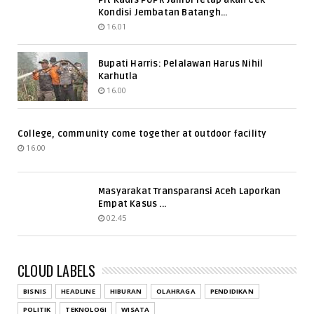
Kondisi Jembatan Batangh...
16.01
Bupati Harris: Pelalawan Harus Nihil
Karhutla
16.00
College, community come together at outdoor facility
16.00
Masyarakat Transparansi Aceh Laporkan
Empat Kasus ...
02.45
CLOUD LABELS
BISNIS
HEADLINE
HIBURAN
OLAHRAGA
PENDIDIKAN
POLITIK
TEKNOLOGI
WISATA