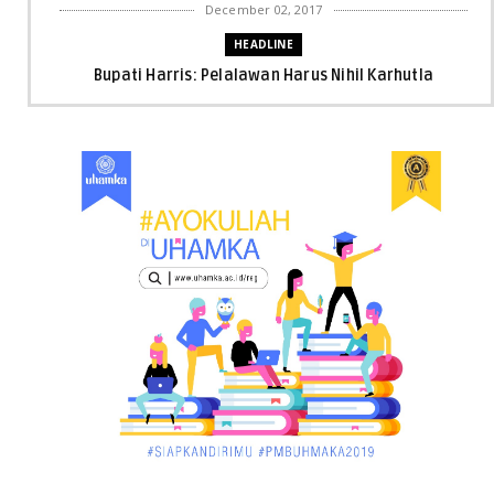
December 02, 2017
HEADLINE
Bupati Harris: Pelalawan Harus Nihil Karhutla
December 02, 2017
UNCATEGORIZED
Dua Pria di Kandis Dibekuk Sat Narkoba Polres Siak
December 02, 2017
UNCATEGORIZED
Miris, Bocah 5 Tahun Tenggelam di Hadapan Ibunya
December 02, 2017
UNCATEGORIZED
Pekan Ini, Dua Emiten Catatkan Obligasi Rp1, 45
Triliun
December 01, 2017
UNCATEGORIZED
Belum Sempat Transaksi, Pengedar Sabu Keburu
Ditangkap di .....