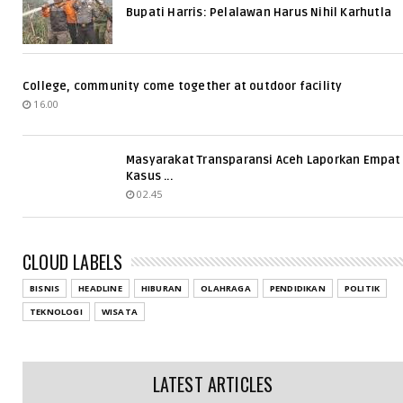
Bupati Harris: Pelalawan Harus Nihil Karhutla
College, community come together at outdoor facility
16.00
Masyarakat Transparansi Aceh Laporkan Empat
Kasus ...
02.45
CLOUD LABELS
BISNIS
HEADLINE
HIBURAN
OLAHRAGA
PENDIDIKAN
POLITIK
TEKNOLOGI
WISATA
LATEST ARTICLES