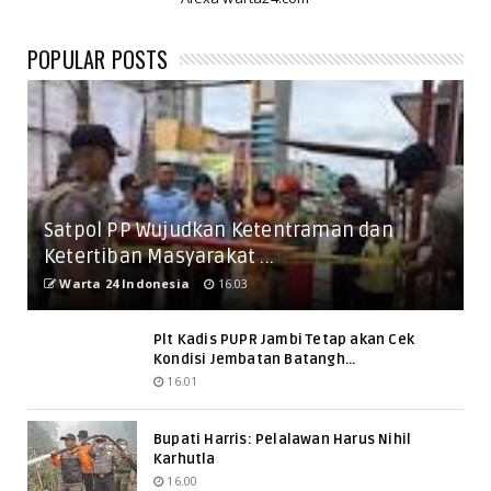
POPULAR POSTS
Satpol PP Wujudkan Ketentraman dan
Ketertiban Masyarakat ...
Warta 24 Indonesia
16.03
Plt Kadis PUPR Jambi Tetap akan Cek
Kondisi Jembatan Batangh...
16.01
Bupati Harris: Pelalawan Harus Nihil
Karhutla
16.00