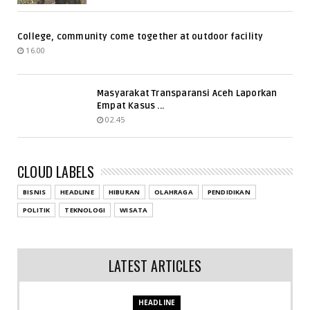
College, community come together at outdoor facility
16.00
Masyarakat Transparansi Aceh Laporkan
Empat Kasus ...
02.45
CLOUD LABELS
BISNIS
HEADLINE
HIBURAN
OLAHRAGA
PENDIDIKAN
POLITIK
TEKNOLOGI
WISATA
LATEST ARTICLES
HEADLINE