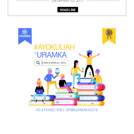
December 02, 2017
HEADLINE
Bupati Harris: Pelalawan Harus Nihil Karhutla
December 02, 2017
UNCATEGORIZED
Dua Pria di Kandis Dibekuk Sat Narkoba Polres
Siak
December 02, 2017
UNCATEGORIZED
Miris, Bocah 5 Tahun Tenggelam di Hadapan
Ibunya
December 02, 2017
UNCATEGORIZED
Pekan Ini, Dua Emiten Catatkan Obligasi Rp1, 45
Triliun
December 01, 2017
UNCATEGORIZED