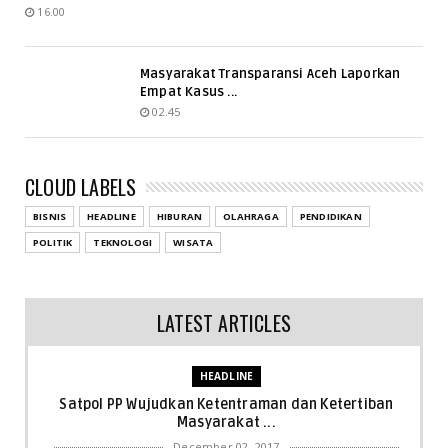
16.00
Masyarakat Transparansi Aceh Laporkan
Empat Kasus ...
02.45
CLOUD LABELS
BISNIS
HEADLINE
HIBURAN
OLAHRAGA
PENDIDIKAN
POLITIK
TEKNOLOGI
WISATA
LATEST ARTICLES
HEADLINE
Satpol PP Wujudkan Ketentraman dan Ketertiban
Masyarakat ...
December 02, 2017