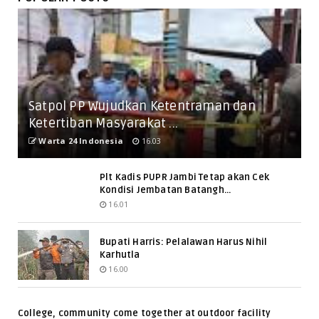
Satpol PP Wujudkan Ketentraman dan
Ketertiban Masyarakat ...
Warta 24 Indonesia
16.03
Plt Kadis PUPR Jambi Tetap akan Cek
Kondisi Jembatan Batangh...
16.01
Bupati Harris: Pelalawan Harus Nihil
Karhutla
16.00
College, community come together at outdoor facility