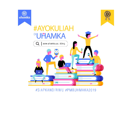
Bupati Harris: Pelalawan Harus Nihil Karhutla
December 02, 2017
UNCATEGORIZED
Dua Pria di Kandis Dibekuk Sat Narkoba Polres
Siak
December 02, 2017
UNCATEGORIZED
Miris, Bocah 5 Tahun Tenggelam di Hadapan
Ibunya
December 02, 2017
UNCATEGORIZED
Pekan Ini, Dua Emiten Catatkan Obligasi Rp1, 45
Triliun
December 01, 2017
UNCATEGORIZED
Belum Sempat Transaksi, Pengedar Sabu Keburu
Ditangkap di .....
December 01, 2017