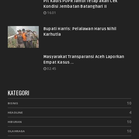
Plt Kadis PUPR Jambi Tetap akan Cek
Kondisi Jembatan Batanghari II
16.01
Bupati Harris: Pelalawan Harus Nihil
Karhutla
Masyarakat Transparansi Aceh Laporkan
Empat Kasus ...
02.45
KATEGORI
10
BISNIS
4
HEADLINE
10
HIBURAN
10
OLAHRAGA