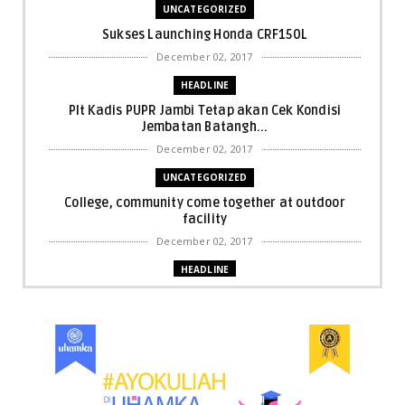
UNCATEGORIZED
Sukses Launching Honda CRF150L
December 02, 2017
HEADLINE
Plt Kadis PUPR Jambi Tetap akan Cek Kondisi
Jembatan Batangh...
December 02, 2017
UNCATEGORIZED
College, community come together at outdoor
facility
December 02, 2017
HEADLINE
Bupati Harris: Pelalawan Harus Nihil Karhutla
December 02, 2017
UNCATEGORIZED
Dua Pria di Kandis Dibekuk Sat Narkoba Polres
Siak