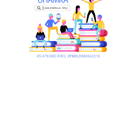
December 02, 2017
UNCATEGORIZED
Miris, Bocah 5 Tahun Tenggelam di Hadapan
Ibunya
December 02, 2017
UNCATEGORIZED
Pekan Ini, Dua Emiten Catatkan Obligasi Rp1, 45
Triliun
December 01, 2017
UNCATEGORIZED
Belum Sempat Transaksi, Pengedar Sabu Keburu
Ditangkap di .....
December 01, 2017
JAMBI
Tragis! Bocah SD di Merangin Tenggelam di Kolam
Ikan, Temann...
November 30, 2017
JAMBI